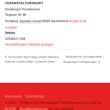
VERANSTALTUNGSORT
Annaburger Porzellaneum
Torgauer Str. 68
Annaburg
,
Sachsen-Anhalt
06925
Deutschland
Google Karte
anzeigen
Telefon
035385311556
Veranstaltungsort-Website anzeigen
Musikalischer Sonntagskaffee –
Humorvoller Nachmittag mit dem Weimarer
Kabarett „Goethe Zeiten, schlechte Zeiten“
Annaburger Frühlingssingen
Impressum
|
Datenschutz
© 2023 - Förderverein Annaburger Porzellaneum e.V. build by
ROOM
&
PixelMarketing.eu
by Lars Schmidt