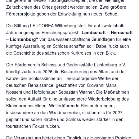
Längerem an neuen Nutzungskonzepten, die den vielfältigen
Zeitschichten des Ortes gerecht werden sollen. Zwei größere
Förderprojekte geben der Entwicklung nun neuen Schub.
Die Stiftung LEUCOREA Wittenberg stellt ihr auf zweieinhalb
Jahre angelegtes Forschungsprojekt
„Landschaft – Herrschaft
– Lichtenburg“
vor, das wissenschaftliche Grundlagen für eine
künftige Ausstellung im Schloss schaffen soll. Dabei rückt auch
die Geschichte des sächsischen Kurkreises in den Blick.
Der Förderverein Schloss und Gedenkstätte Lichtenburg e.V.
kündigt zudem ab 2026 die Restaurierung des Altars und der
Kanzel der Schlosskirche an – herausragende Werke der
deutschen Renaissance, geschaffen von Giovanni Maria
Nosseni und Hofbildhauer Sebastian Walther. Die Maßnahmen
sollen den Auftakt für eine umfassendere Wiederbelebung des
Kirchenraums bilden. Weiterführende Restaurierungen,
insbesondere an den Wandmalereien, sind bereits für 2027
geplant und sollen Kirche und Schloss wieder stärker in den
touristischen Fokus rücken.
Die Veranstaltung bietet einen Einblick in die geplanten Projekte