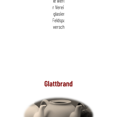
Die verglühten Teile werden am Boden mit
einer Firmen- oder Vereinsmarke versehen
(Bodenmarke) und glasiert. Die Glasur selbst
besteht aus Quarz, Feldspat, wenig Kaolin und
einem hohen Anteil verschiedener Flussmittel.