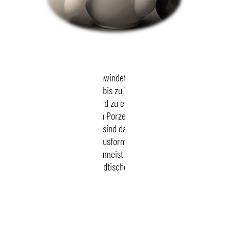
Beim Glattbrand schwindet die Masse bei einer
Temperatur von bis zu 1450 °C und wird
wasserdicht. Sie wird zu einem harten, feinen,
durchscheinenden Porzellan, das heisst sie
„sintert“. Die Artikel sind danach ca. 16 Prozent
kleiner als bei der Ausformung. Der Glattbrand
erfolgt heute zumeist in sogenannten
Brandtischofen.